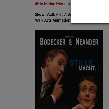
in
Meine Merkliste
legen
Show:
Walk Acts Animation
Walk Acts Animation:
Pantomime / Living D