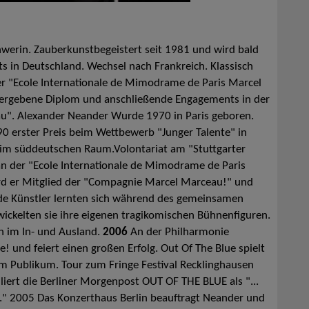
erin. Zauberkunstbegeistert seit 1981 und wird bald
s in Deutschland. Wechsel nach Frankreich. Klassisch
er "Ecole Internationale de Mimodrame de Paris Marcel
vergebene Diplom und anschließende Engagements in der
. Alexander Neander Wurde 1970 in Paris geboren.
0 erster Preis beim Wettbewerb "Junger Talente" in
 im süddeutschen Raum.Volontariat am "Stuttgarter
an der "Ecole Internationale de Mimodrame de Paris
d er Mitglied der "Compagnie Marcel Marceau!" und
ide Künstler lernten sich während des gemeinsamen
twickelten sie ihre eigenen tragikomischen Bühnenfiguren.
en im In- und Ausland.
2006
An der Philharmonie
! und feiert einen großen Erfolg. Out Of The Blue spielt
 Publikum. Tour zum Fringe Festival Recklinghausen
liert die Berliner Morgenpost OUT OF THE BLUE als "...
..." 2005 Das Konzerthaus Berlin beauftragt Neander und