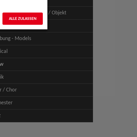
uspiel - Film / TV
uspiel - Figur / Puppe / Objekt
ALLE ZULASSEN
bung - Talents
bung - Models
ical
ow
ik
r / Chor
hester
z