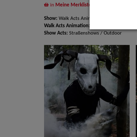
in
Meine Merkliste
legen
Show:
Walk Acts Animation, Show Acts
Walk Acts Animation:
Stelzenlauf, Walk Act
Show Acts:
Straßenshows / Outdoor