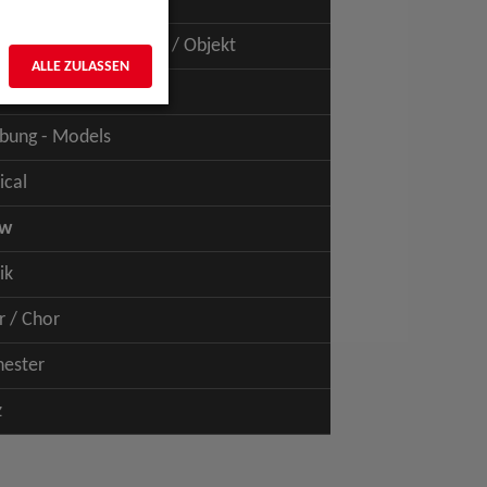
uspiel - Film / TV
uspiel - Figur / Puppe / Objekt
ALLE ZULASSEN
bung - Talents
bung - Models
ical
ow
ik
r / Chor
hester
z