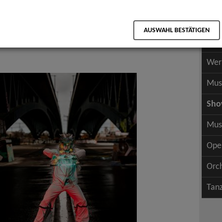
Scha
als PDF speichern
Scha
AUSWAHL BESTÄTIGEN
Wer
s
Wer
Mus
Sh
Mus
Ope
Orc
Tan