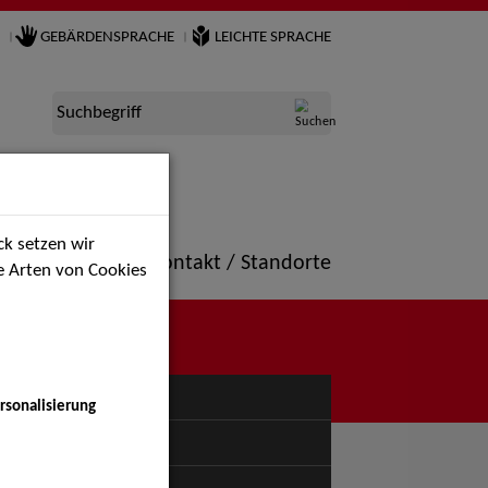
GEBÄRDENSPRACHE
LEICHTE SPRACHE
Suchbegriff
k setzen wir
ne
Portfolio
Kontakt / Standorte
ie Arten von Cookies
NÜ
rsonalisierung
uspiel - Bühne