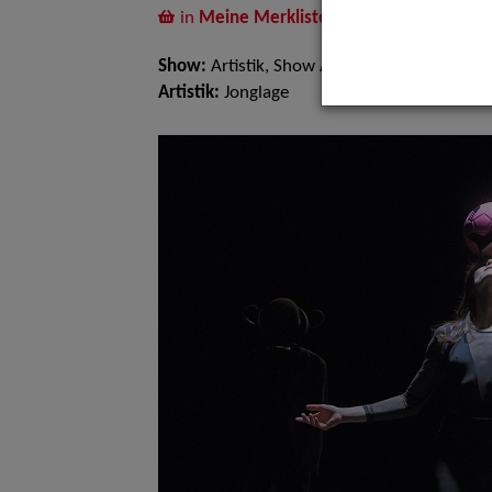
in
Meine Merkliste
legen
Show:
Artistik, Show Acts
Artistik:
Jonglage