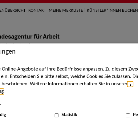
TENÜBERSICHT
KONTAKT
MEINE MERKLISTE | KÜNSTLER*INNEN BUCHEN
lungen
Online-Angebote auf Ihre Bedürfnisse anpassen. Zu diesem Zwec
nach Künstler*innen
Über uns
Aktuelles
Termi
in. Entscheiden Sie bitte selbst, welche Cookies Sie zulassen. D
beschrieben. Weitere Informationen erhalten Sie in unserer
ng
.
nnen
:
ME
dig
Statistik
Pe
Scha