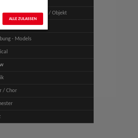
uspiel - Film / TV
uspiel - Figur / Puppe / Objekt
ALLE ZULASSEN
bung - Talents
bung - Models
ical
ow
ik
r / Chor
hester
z