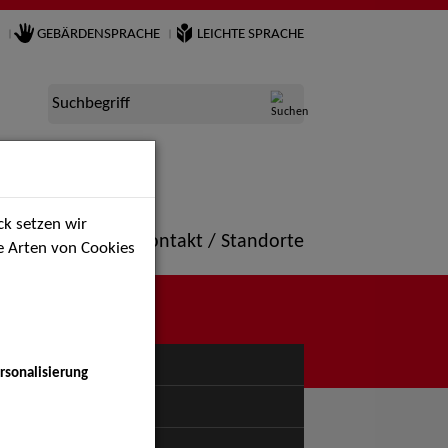
GEBÄRDENSPRACHE
LEICHTE SPRACHE
Suchbegriff
k setzen wir
ne
Portfolio
Kontakt / Standorte
ie Arten von Cookies
NÜ
rsonalisierung
uspiel - Bühne