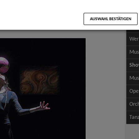
Scha
als PDF speichern
Scha
AUSWAHL BESTÄTIGEN
Wer
Wer
Mus
Sh
Mus
Ope
Orc
Tan