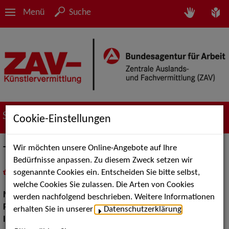
Menü
Suche
Suche nach Künstler*innen
Cookie-Einstellungen
Wir möchten unsere Online-Angebote auf Ihre
The Piano Man
Bedürfnisse anpassen. Zu diesem Zweck setzen wir
sogenannte Cookies ein. Entscheiden Sie bitte selbst,
in
Meine Merkliste
legen
als PDF speichern
welche Cookies Sie zulassen. Die Arten von Cookies
Musik:
Pop, Rock & Tanzmusik
werden nachfolgend beschrieben. Weitere Informationen
Pop Rock Tanzmusik:
Alleinunterhalter
erhalten Sie in unserer
Datenschutzerklärung
.
Instrument:
Klavier