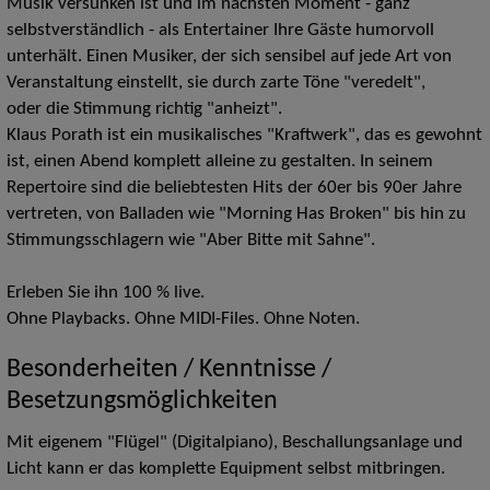
Musik versunken ist und im nächsten Moment - ganz
selbstverständlich - als Entertainer Ihre Gäste humorvoll
unterhält. Einen Musiker, der sich sensibel auf jede Art von
Veranstaltung einstellt, sie durch zarte Töne "veredelt",
oder die Stimmung richtig "anheizt".
Klaus Porath ist ein musikalisches "Kraftwerk", das es gewohnt
ist, einen Abend komplett alleine zu gestalten. In seinem
Repertoire sind die beliebtesten Hits der 60er bis 90er Jahre
vertreten, von Balladen wie "Morning Has Broken" bis hin zu
Stimmungsschlagern wie "Aber Bitte mit Sahne".
Erleben Sie ihn 100 % live.
Ohne Playbacks. Ohne MIDI-Files. Ohne Noten.
Besonderheiten / Kenntnisse /
Besetzungsmöglichkeiten
Mit eigenem "Flügel" (Digitalpiano), Beschallungsanlage und
Licht kann er das komplette Equipment selbst mitbringen.