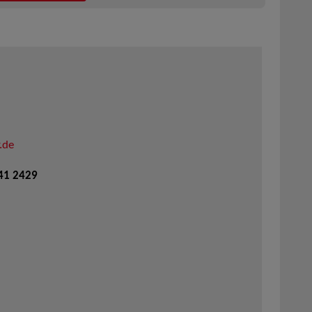
.de
941 2429