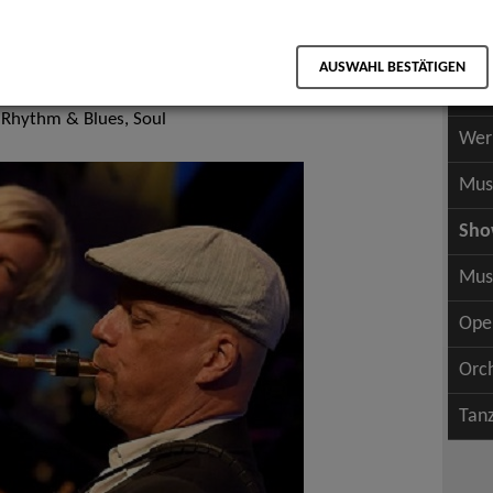
Scha
als PDF speichern
Scha
AUSWAHL BESTÄTIGEN
Wer
 Rhythm & Blues, Soul
Wer
Mus
Sh
Mus
Ope
Orc
Tan