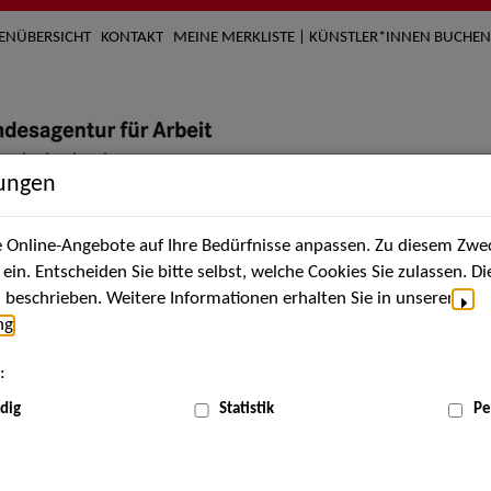
TENÜBERSICHT
KONTAKT
MEINE MERKLISTE | KÜNSTLER*INNEN BUCHEN
lungen
Online-Angebote auf Ihre Bedürfnisse anpassen. Zu diesem Zwec
nach Künstler*innen
Über uns
Aktuelles
Termi
in. Entscheiden Sie bitte selbst, welche Cookies Sie zulassen. D
beschrieben. Weitere Informationen erhalten Sie in unserer
ng
.
nnen
:
ME
dig
Statistik
Pe
Scha