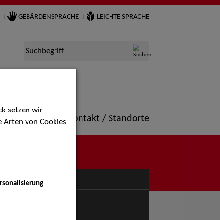
GEBÄRDENSPRACHE
LEICHTE SPRACHE
Suchbegriff
k setzen wir
ne
Portfolio
Kontakt / Standorte
ie Arten von Cookies
NÜ
rsonalisierung
uspiel - Bühne