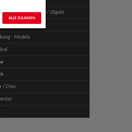
uspiel - Film / TV
uspiel - Figur / Puppe / Objekt
ALLE ZULASSEN
bung - Talents
bung - Models
ical
ow
ik
r / Chor
hester
z