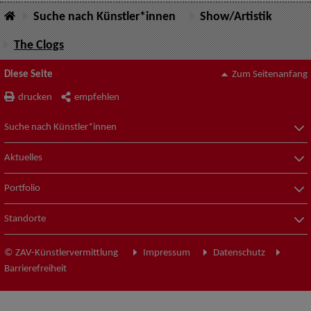
Suche nach Künstler*innen
Show/Artistik
The Clogs
Diese Seite
Zum Seitenanfang
drucken
empfehlen
Suche nach Künstler*innen
Aktuelles
Portfolio
Standorte
© ZAV-Künstlervermittlung
Impressum
Datenschutz
Barrierefreiheit