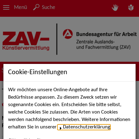
Menü
Suche
Suche nach Künstler*innen
Cookie-Einstellungen
Wir möchten unsere Online-Angebote auf Ihre
The Clogs
Bedürfnisse anpassen. Zu diesem Zweck setzen wir
sogenannte Cookies ein. Entscheiden Sie bitte selbst,
in
Meine Merkliste
legen
als PDF speichern
welche Cookies Sie zulassen. Die Arten von Cookies
Musik:
Pop, Rock & Tanzmusik
werden nachfolgend beschrieben. Weitere Informationen
Pop Rock Tanzmusik:
Rock, Oldies, Top 40
erhalten Sie in unserer
Datenschutzerklärung
.