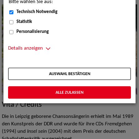
Bitte wählen Sie aus:
Technisch Notwendig
Statistik
Personalisierung
Details anzeigen
AUSWAHL BESTÄTIGEN
ALLE ZULASSEN
Vita / Credits
Die in Leipzig geborene Chansonsängerin erhielt im Mai 1989
den Kunstpreis der DDR und wurde für ihre CDs
Fremdgehen
(1994) und
Insel sein
(2004) mit dem Preis der deutschen