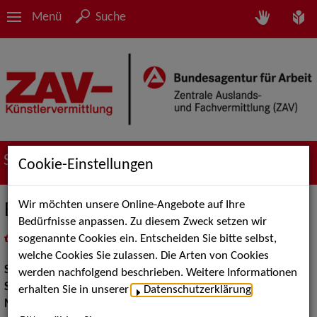
Menü
Suche
Suche nach Künstler*innen
Cookie-Einstellungen
Wir möchten unsere Online-Angebote auf Ihre
Barbara Thalheim
Bedürfnisse anpassen. Zu diesem Zweck setzen wir
sogenannte Cookies ein. Entscheiden Sie bitte selbst,
in
Meine Merkliste
legen
als PDF speichern
welche Cookies Sie zulassen. Die Arten von Cookies
Show:
Musik Shows
werden nachfolgend beschrieben. Weitere Informationen
Show Acts:
Kabarett
erhalten Sie in unserer
Datenschutzerklärung
.
Musik Shows:
Sonstiges, Sänger / Sängerin