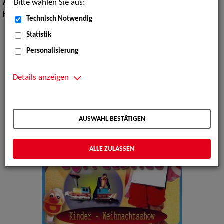
Bitte wählen Sie aus:
Artistik:
Jonglage, Trends
Kinderunterhaltung:
Spielaktionen, Clowns
Technisch Notwendig
Statistik
Personalisierung
Details anzeigen
AUSWAHL BESTÄTIGEN
ALLE ZULASSEN