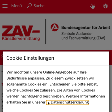
Menü
Suche
Suche nach Künstler*innen
Cookie-Einstellungen
Wir möchten unsere Online-Angebote auf Ihre
Tasso - Larum Löffelstiel
Bedürfnisse anpassen. Zu diesem Zweck setzen wir
sogenannte Cookies ein. Entscheiden Sie bitte selbst,
in
Meine Merkliste
legen
als PDF speichern
welche Cookies Sie zulassen. Die Arten von Cookies
Show:
Walk Acts Animation, Artistik, Kinderunterhaltung
werden nachfolgend beschrieben. Weitere Informationen
Walk Acts Animation:
Stelzenlauf
erhalten Sie in unserer
Datenschutzerklärung
.
Show Acts:
Clowns