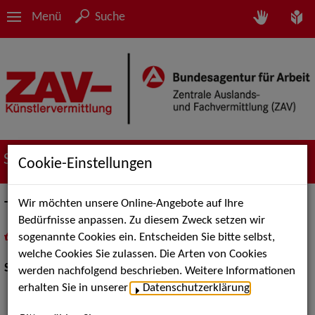
Menü
Suche
Suche nach Künstler*innen
Cookie-Einstellungen
Wir möchten unsere Online-Angebote auf Ihre
Tango Lugo
Bedürfnisse anpassen. Zu diesem Zweck setzen wir
sogenannte Cookies ein. Entscheiden Sie bitte selbst,
in
Meine Merkliste
legen
als PDF speichern
welche Cookies Sie zulassen. Die Arten von Cookies
Show Acts:
Tanz
werden nachfolgend beschrieben. Weitere Informationen
erhalten Sie in unserer
Datenschutzerklärung
.