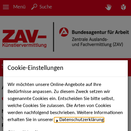
Menü
Suche
Suche nach Künstler*innen
Cookie-Einstellungen
Wir möchten unsere Online-Angebote auf Ihre
Axel Szigat
Bedürfnisse anpassen. Zu diesem Zweck setzen wir
sogenannte Cookies ein. Entscheiden Sie bitte selbst,
in
Meine Merkliste
legen
als PDF speichern
welche Cookies Sie zulassen. Die Arten von Cookies
Musik:
Instrumental Solisten, Pop, Rock & Tanzmusik,
werden nachfolgend beschrieben. Weitere Informationen
Volksmusik und Intern. Folklore
erhalten Sie in unserer
Datenschutzerklärung
.
Pop Rock Tanzmusik:
Alleinunterhalter, Big Bands Tanzmusik,