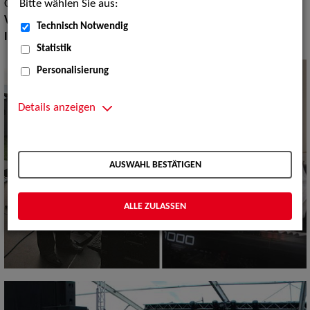
Bitte wählen Sie aus:
Oldies
Volksmusik Internationale Folklore:
Sonstige, Bayern Kapellen
Technisch Notwendig
Instrument:
Akkordeon, Keyboard
Statistik
Personalisierung
Details anzeigen
AUSWAHL BESTÄTIGEN
ALLE ZULASSEN