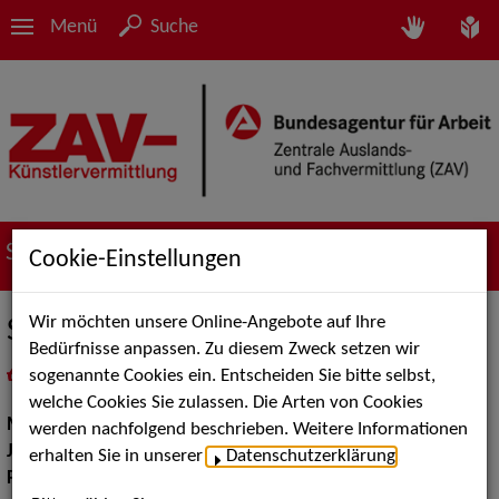
Menü
Suche
Suche nach Künstler*innen
Cookie-Einstellungen
Wir möchten unsere Online-Angebote auf Ihre
Swing for Fun
Bedürfnisse anpassen. Zu diesem Zweck setzen wir
sogenannte Cookies ein. Entscheiden Sie bitte selbst,
in
Meine Merkliste
legen
als PDF speichern
welche Cookies Sie zulassen. Die Arten von Cookies
Musik:
Jazz, Pop, Rock & Tanzmusik
werden nachfolgend beschrieben. Weitere Informationen
Jazz:
Standards und Swing, Gypsy Jazz
erhalten Sie in unserer
Datenschutzerklärung
.
Pop Rock Tanzmusik:
Big Bands Tanzmusik