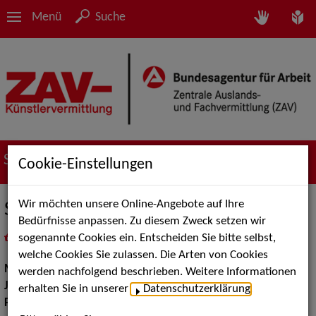
Menü
Suche
Suche nach Künstler*innen
Cookie-Einstellungen
Wir möchten unsere Online-Angebote auf Ihre
Sunset Orange
Bedürfnisse anpassen. Zu diesem Zweck setzen wir
sogenannte Cookies ein. Entscheiden Sie bitte selbst,
in
Meine Merkliste
legen
als PDF speichern
welche Cookies Sie zulassen. Die Arten von Cookies
Musik:
Jazz, Pop, Rock & Tanzmusik
werden nachfolgend beschrieben. Weitere Informationen
Jazz:
Standards und Swing
erhalten Sie in unserer
Datenschutzerklärung
.
Pop Rock Tanzmusik:
Soul