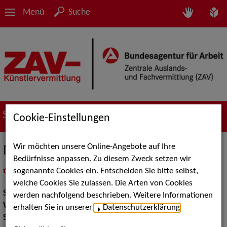
Menü
Suche
Suche nach Künstler*innen
Cookie-Einstellungen
Wir möchten unsere Online-Angebote auf Ihre
Markus Stocker
Bedürfnisse anpassen. Zu diesem Zweck setzen wir
sogenannte Cookies ein. Entscheiden Sie bitte selbst,
in
Meine Merkliste
legen
als PDF speichern
welche Cookies Sie zulassen. Die Arten von Cookies
Show:
Show Acts
werden nachfolgend beschrieben. Weitere Informationen
Walk Acts Animation:
Tischzauberei, Komisches Kellnern
erhalten Sie in unserer
Datenschutzerklärung
.
Show Acts:
Zauberei, Figuren und Puppentheater, Mittelalter