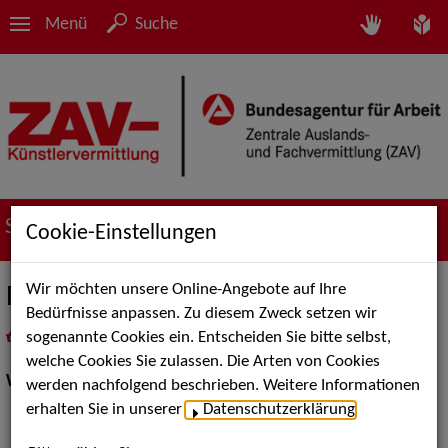
Menü
Suche
Suche nach Künstler*innen
Cookie-Einstellungen
Wir möchten unsere Online-Angebote auf Ihre
Reinhold Stier
Bedürfnisse anpassen. Zu diesem Zweck setzen wir
sogenannte Cookies ein. Entscheiden Sie bitte selbst,
in
Meine Merkliste
legen
als PDF speichern
welche Cookies Sie zulassen. Die Arten von Cookies
Walk Acts Animation:
Schnellzeichnung Scherenschnitt
werden nachfolgend beschrieben. Weitere Informationen
erhalten Sie in unserer
Datenschutzerklärung
.