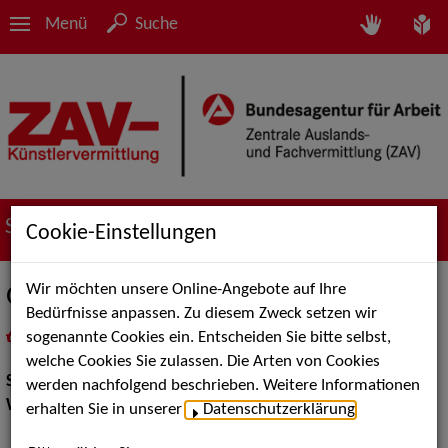
Menü
Suche
Suche nach Künstler*innen
Cookie-Einstellungen
Wir möchten unsere Online-Angebote auf Ihre
Glamour Pink
Bedürfnisse anpassen. Zu diesem Zweck setzen wir
sogenannte Cookies ein. Entscheiden Sie bitte selbst,
in
Meine Merkliste
legen
als PDF speichern
welche Cookies Sie zulassen. Die Arten von Cookies
Show:
Walk Acts Animation
werden nachfolgend beschrieben. Weitere Informationen
Walk Acts Animation:
Walk Acts, Stelzenlauf
erhalten Sie in unserer
Datenschutzerklärung
.