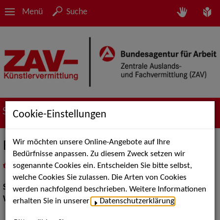
Menü
Suche
Suche nach Künstler*innen
Cookie-Einstellungen
Wir möchten unsere Online-Angebote auf Ihre
Burlesque
Bedürfnisse anpassen. Zu diesem Zweck setzen wir
sogenannte Cookies ein. Entscheiden Sie bitte selbst,
in
Meine Merkliste
legen
als PDF speichern
welche Cookies Sie zulassen. Die Arten von Cookies
Show:
Walk Acts Animation
werden nachfolgend beschrieben. Weitere Informationen
Walk Acts Animation:
Walk Acts, Stelzenlauf
erhalten Sie in unserer
Datenschutzerklärung
.