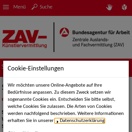
Menü
Suche
Suche nach Künstler*innen
Cookie-Einstellungen
Wir möchten unsere Online-Angebote auf Ihre
Stelzen Tanz Leonhard
Bedürfnisse anpassen. Zu diesem Zweck setzen wir
sogenannte Cookies ein. Entscheiden Sie bitte selbst,
in
Meine Merkliste
legen
als PDF speichern
welche Cookies Sie zulassen. Die Arten von Cookies
Show:
Walk Acts Animation, Artistik
werden nachfolgend beschrieben. Weitere Informationen
Walk Acts Animation:
Stelzenlauf, Walk Acts
erhalten Sie in unserer
Datenschutzerklärung
.
Show Acts:
Tanz