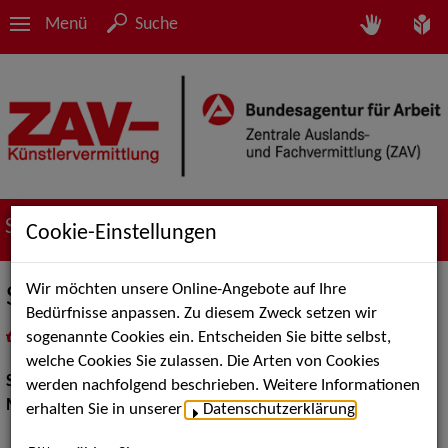
Menü
Suche
Suche nach Künstler*innen
Cookie-Einstellungen
Wir möchten unsere Online-Angebote auf Ihre
Stefan Timm-Zock
Bedürfnisse anpassen. Zu diesem Zweck setzen wir
sogenannte Cookies ein. Entscheiden Sie bitte selbst,
in
Meine Merkliste
legen
als PDF speichern
welche Cookies Sie zulassen. Die Arten von Cookies
Show:
Moderation
werden nachfolgend beschrieben. Weitere Informationen
Moderation:
Moderator / Moderatorin
erhalten Sie in unserer
Datenschutzerklärung
.