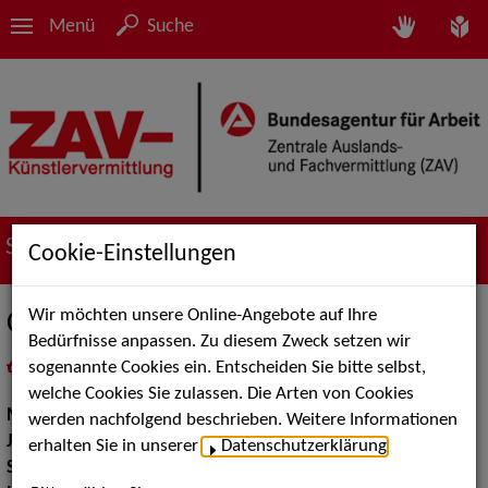
Menü
Suche
Suche nach Künstler*innen
Cookie-Einstellungen
Wir möchten unsere Online-Angebote auf Ihre
Christoph Stadtler
Bedürfnisse anpassen. Zu diesem Zweck setzen wir
sogenannte Cookies ein. Entscheiden Sie bitte selbst,
in
Meine Merkliste
legen
als PDF speichern
welche Cookies Sie zulassen. Die Arten von Cookies
Musik:
Jazz
werden nachfolgend beschrieben. Weitere Informationen
Jazz:
Standards und Swing
erhalten Sie in unserer
Datenschutzerklärung
.
Stilistik:
Rock, Pop, Klassisch