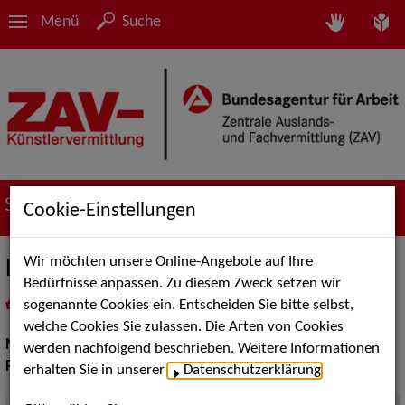
Menü
Suche
Suche nach Künstler*innen
Cookie-Einstellungen
Wir möchten unsere Online-Angebote auf Ihre
Lieblingslied
Bedürfnisse anpassen. Zu diesem Zweck setzen wir
sogenannte Cookies ein. Entscheiden Sie bitte selbst,
in
Meine Merkliste
legen
als PDF speichern
welche Cookies Sie zulassen. Die Arten von Cookies
Musik:
Pop, Rock & Tanzmusik
werden nachfolgend beschrieben. Weitere Informationen
Pop Rock Tanzmusik:
Balladen Songs, Rock, Top 40, Soul
erhalten Sie in unserer
Datenschutzerklärung
.