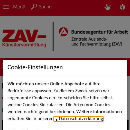
Menü
Suche
Suche nach Künstler*innen
Cookie-Einstellungen
Wir möchten unsere Online-Angebote auf Ihre
Peter Spielbauer
Bedürfnisse anpassen. Zu diesem Zweck setzen wir
sogenannte Cookies ein. Entscheiden Sie bitte selbst,
in
Meine Merkliste
legen
als PDF speichern
welche Cookies Sie zulassen. Die Arten von Cookies
Show Acts:
Kabarett
werden nachfolgend beschrieben. Weitere Informationen
erhalten Sie in unserer
Datenschutzerklärung
.