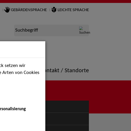
GEBÄRDENSPRACHE
LEICHTE SPRACHE
Suchbegriff
k setzen wir
ne
Portfolio
Kontakt / Standorte
ie Arten von Cookies
NÜ
rsonalisierung
uspiel - Bühne