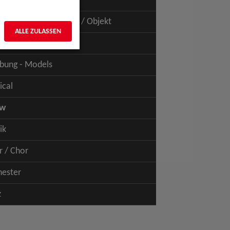
uspiel - Film / TV
uspiel - Figur / Puppe / Objekt
ALLE ZULASSEN
bung - Talents
bung - Models
ical
ow
ik
r / Chor
hester
z