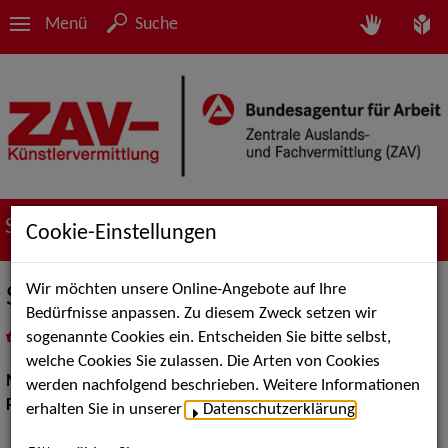
Menü
Suche
Suche nach Künstler*innen
Cookie-Einstellungen
Wir möchten unsere Online-Angebote auf Ihre
Skyline Band
Bedürfnisse anpassen. Zu diesem Zweck setzen wir
sogenannte Cookies ein. Entscheiden Sie bitte selbst,
in
Meine Merkliste
legen
als PDF speichern
welche Cookies Sie zulassen. Die Arten von Cookies
Musik:
Pop, Rock & Tanzmusik
werden nachfolgend beschrieben. Weitere Informationen
Pop Rock Tanzmusik:
Big Bands Tanzmusik, Oldies
erhalten Sie in unserer
Datenschutzerklärung
.