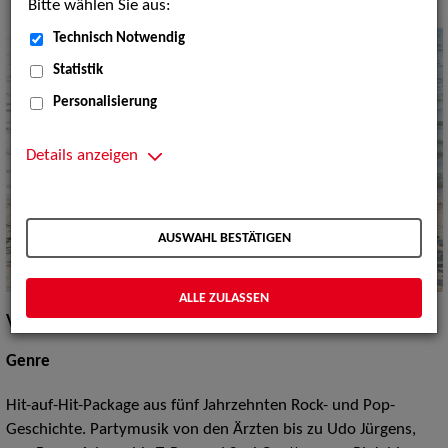
Bitte wählen Sie aus:
Technisch Notwendig
Statistik
Personalisierung
Details anzeigen
AUSWAHL BESTÄTIGEN
ALLE ZULASSEN
Vita / Credits
Genre
Hit-auf-Hit-Package aus fünf Jahrzehnten Rock- und Pop-
Geschichte. Partymusik von den Ärzten bis zu Udo Jürgens,