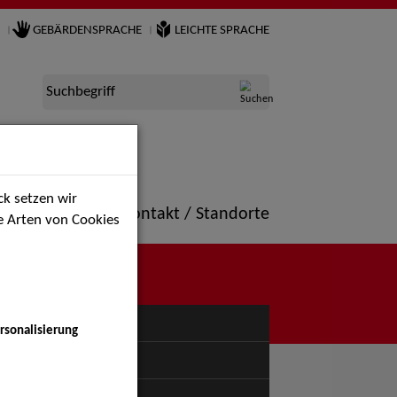
GEBÄRDENSPRACHE
LEICHTE SPRACHE
Suchbegriff
k setzen wir
ne
Portfolio
Kontakt / Standorte
ie Arten von Cookies
NÜ
rsonalisierung
uspiel - Bühne