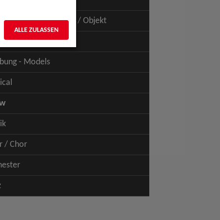
uspiel - Film / TV
uspiel - Figur / Puppe / Objekt
ALLE ZULASSEN
bung - Talents
bung - Models
ical
ow
ik
r / Chor
hester
z