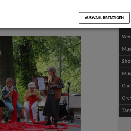
Scha
als PDF speichern
Scha
AUSWAHL BESTÄTIGEN
Wer
Wer
Mus
Sh
Mus
Ope
Orc
Tan