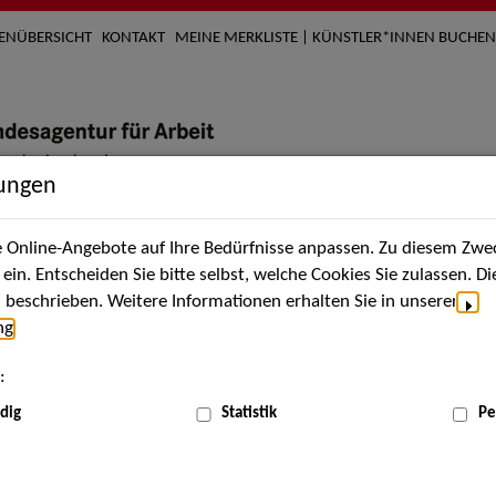
TENÜBERSICHT
KONTAKT
MEINE MERKLISTE | KÜNSTLER*INNEN BUCHEN
lungen
Online-Angebote auf Ihre Bedürfnisse anpassen. Zu diesem Zwec
nach Künstler*innen
Über uns
Aktuelles
Termi
in. Entscheiden Sie bitte selbst, welche Cookies Sie zulassen. D
beschrieben. Weitere Informationen erhalten Sie in unserer
ng
.
nnen
:
ME
dig
Statistik
Pe
Scha