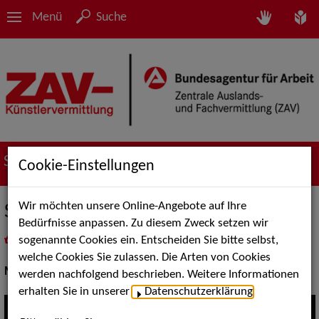
Menü
Suche
Suche nach Künstler*innen
Cookie-Einstellungen
Wir möchten unsere Online-Angebote auf Ihre
Simon Seeberger-Pianist
Bedürfnisse anpassen. Zu diesem Zweck setzen wir
sogenannte Cookies ein. Entscheiden Sie bitte selbst,
in
Meine Merkliste
legen
als PDF speichern
welche Cookies Sie zulassen. Die Arten von Cookies
Musik:
Jazz, Pop, Rock & Tanzmusik
werden nachfolgend beschrieben. Weitere Informationen
erhalten Sie in unserer
Datenschutzerklärung
.