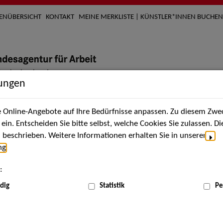
TENÜBERSICHT
KONTAKT
MEINE MERKLISTE | KÜNSTLER*INNEN BUCHEN
lungen
Online-Angebote auf Ihre Bedürfnisse anpassen. Zu diesem Zwec
nach Künstler*innen
Über uns
Aktuelles
Termi
in. Entscheiden Sie bitte selbst, welche Cookies Sie zulassen. D
beschrieben. Weitere Informationen erhalten Sie in unserer
ng
.
nnen
:
ME
dig
Statistik
Pe
Scha