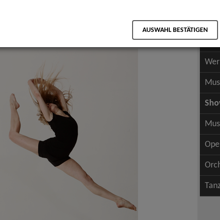
Scha
als PDF speichern
Scha
AUSWAHL BESTÄTIGEN
Wer
Wer
Mus
Sh
Mus
Ope
Orc
Tan