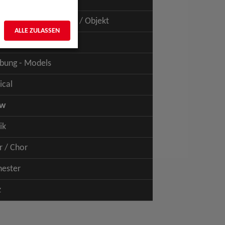
uspiel - Film / TV
uspiel - Figur / Puppe / Objekt
ALLE ZULASSEN
bung - Talents
bung - Models
ical
ow
ik
r / Chor
hester
z