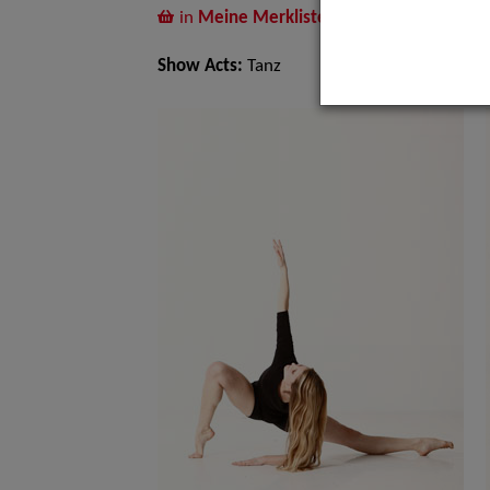
in
Meine Merkliste
legen
Show Acts:
Tanz