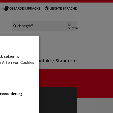
GEBÄRDENSPRACHE
LEICHTE SPRACHE
Suchbegriff
k setzen wir
ne
Portfolio
Kontakt / Standorte
ie Arten von Cookies
NÜ
rsonalisierung
uspiel - Bühne