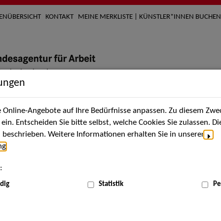
TENÜBERSICHT
KONTAKT
MEINE MERKLISTE | KÜNSTLER*INNEN BUCHEN
lungen
Online-Angebote auf Ihre Bedürfnisse anpassen. Zu diesem Zwec
nach Künstler*innen
Über uns
Aktuelles
Termi
in. Entscheiden Sie bitte selbst, welche Cookies Sie zulassen. D
beschrieben. Weitere Informationen erhalten Sie in unserer
ng
.
nnen
:
ME
dig
Statistik
Pe
Scha