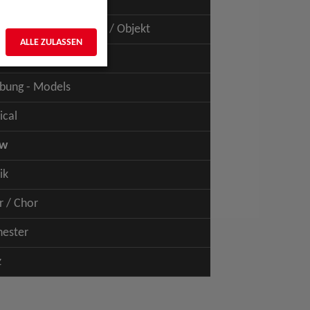
uspiel - Film / TV
uspiel - Figur / Puppe / Objekt
ALLE ZULASSEN
bung - Talents
bung - Models
ical
ow
ik
r / Chor
hester
z