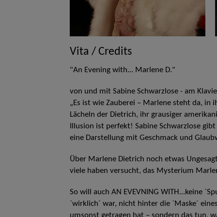
Vita / Credits
"An Evening with... Marlene D."
von und mit Sabine Schwarzlose - am Klavi
„Es ist wie Zauberei – Marlene steht da, in 
Lächeln der Dietrich, ihr grausiger amerika
Illusion ist perfekt! Sabine Schwarzlose gibt 
eine Darstellung mit Geschmack und Glaubw
Über Marlene Dietrich noch etwas Ungesagte
viele haben versucht, das Mysterium Marlen
So will auch AN EVEVNING WITH...keine `Spu
`wirklich´ war, nicht hinter die `Maske´ ein
umsonst getragen hat – sondern das tun, w