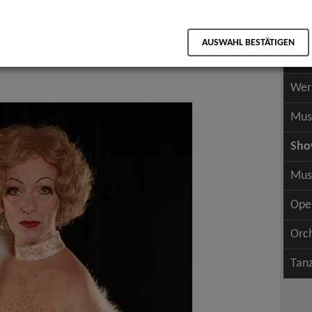
Scha
als PDF speichern
Scha
AUSWAHL BESTÄTIGEN
Wer
Wer
Mus
Sh
Mus
Ope
Orc
Tan