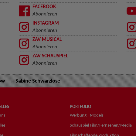
FACEBOOK
Abonnieren
INSTAGRAM
Abonnieren
ZAV MUSICAL
Abonnieren
ZAV SCHAUSPIEL
Abonnieren
ow
Sabine Schwarzlose
LLES
PORTFOLIO
uns
Werbung - Models
les
Schauspiel Film/Fernsehen/Media
ne
Filmschaffende Produktion