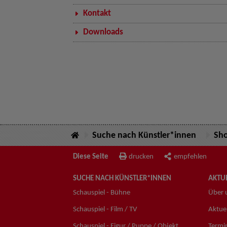
Kontakt
Downloads
Suche nach Künstler*innen
Sh
Diese Seite
drucken
empfehlen
SUCHE NACH KÜNSTLER*INNEN
AKTUE
Schauspiel - Bühne
Über 
Schauspiel - Film / TV
Aktuel
Schauspiel - Figur / Puppe / Objekt
Termi