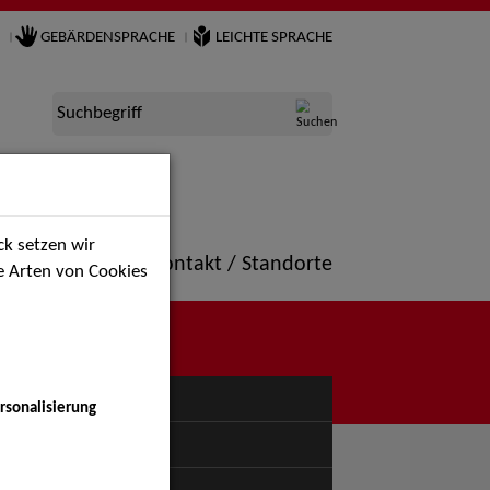
GEBÄRDENSPRACHE
LEICHTE SPRACHE
Suchbegriff
k setzen wir
ne
Portfolio
Kontakt / Standorte
ie Arten von Cookies
NÜ
rsonalisierung
uspiel - Bühne