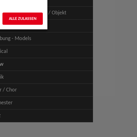
uspiel - Film / TV
uspiel - Figur / Puppe / Objekt
ALLE ZULASSEN
bung - Talents
bung - Models
ical
ow
ik
r / Chor
hester
z