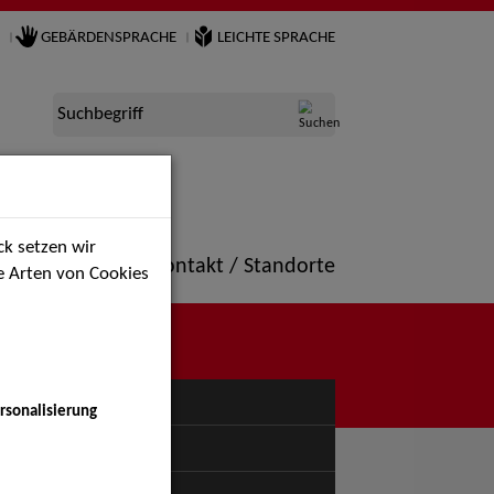
GEBÄRDENSPRACHE
LEICHTE SPRACHE
Suchbegriff
k setzen wir
ne
Portfolio
Kontakt / Standorte
ie Arten von Cookies
NÜ
rsonalisierung
uspiel - Bühne