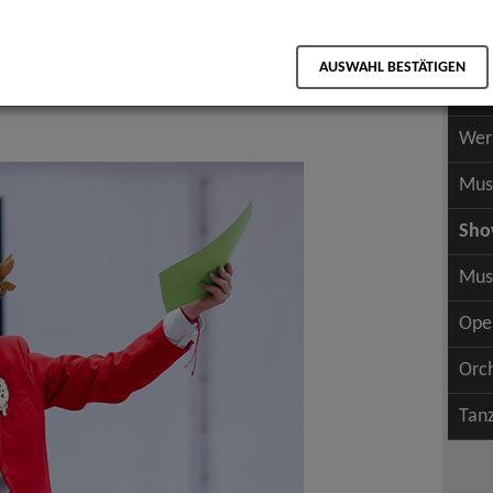
Scha
als PDF speichern
Scha
AUSWAHL BESTÄTIGEN
Wer
Wer
Mus
Sh
Mus
Ope
Orc
Tan