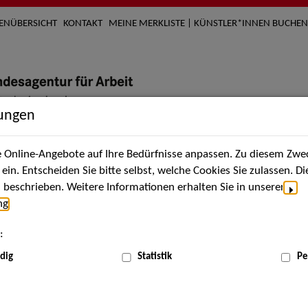
TENÜBERSICHT
KONTAKT
MEINE MERKLISTE | KÜNSTLER*INNEN BUCHEN
lungen
Online-Angebote auf Ihre Bedürfnisse anpassen. Zu diesem Zwec
nach Künstler*innen
Über uns
Aktuelles
Termi
in. Entscheiden Sie bitte selbst, welche Cookies Sie zulassen. D
beschrieben. Weitere Informationen erhalten Sie in unserer
ng
.
nnen
:
ME
dig
Statistik
Pe
Scha