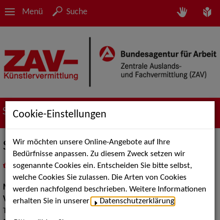
Menü
Suche
Suche nach Künstler*innen
Cookie-Einstellungen
Wir möchten unsere Online-Angebote auf Ihre
Schnieke Musike
Bedürfnisse anpassen. Zu diesem Zweck setzen wir
sogenannte Cookies ein. Entscheiden Sie bitte selbst,
in
Meine Merkliste
legen
als PDF speichern
welche Cookies Sie zulassen. Die Arten von Cookies
Musik:
Volksmusik und Intern. Folklore
werden nachfolgend beschrieben. Weitere Informationen
Volksmusik Internationale Folklore:
Berlin in Alt Berliner
erhalten Sie in unserer
Datenschutzerklärung
.
Trachten