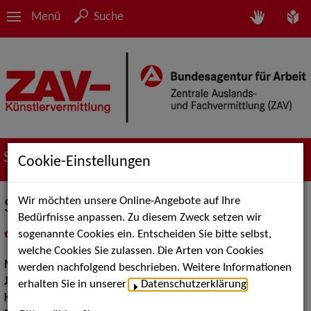
Menü
Suche
Suche nach Künstler*innen
Cookie-Einstellungen
Wir möchten unsere Online-Angebote auf Ihre
Stephan Schleiner
Bedürfnisse anpassen. Zu diesem Zweck setzen wir
sogenannte Cookies ein. Entscheiden Sie bitte selbst,
in
Meine Merkliste
legen
als PDF speichern
welche Cookies Sie zulassen. Die Arten von Cookies
Musik:
Pop, Rock & Tanzmusik, Instrumental Solisten
werden nachfolgend beschrieben. Weitere Informationen
Jazz:
Standards und Swing
erhalten Sie in unserer
Datenschutzerklärung
.
Klassische und Historische Musik:
Klassik Pop