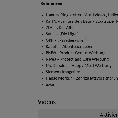
Referenzen
Hannes Ringlstetter, Musikvideo „Helle
Karl V. - La Fura dels Baus - Staatsope
ZDF – „Der Alte“
Sat.1 – „Die Lüge“
ORF – „Paradiesvogel“
Kabel1 – Abenteuer Leben
BMW - Product Genius Werbung
Nivea – Protect and Care Werbung
Mc Donalds – Happy Meal Werbung
Siemens Imagefilm
Hanse Merkur – Zahnzusatzversicheru
u.v.m.
Videos
Aktivie