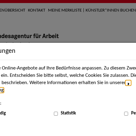
TENÜBERSICHT
KONTAKT
MEINE MERKLISTE | KÜNSTLER*INNEN BUCHEN
lungen
Online-Angebote auf Ihre Bedürfnisse anpassen. Zu diesem Zwec
nach Künstler*innen
Über uns
Aktuelles
Termi
in. Entscheiden Sie bitte selbst, welche Cookies Sie zulassen. D
beschrieben. Weitere Informationen erhalten Sie in unserer
ng
.
:
ME
dig
Statistik
Pe