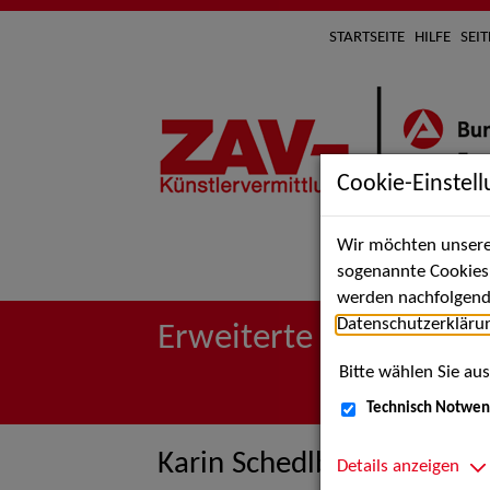
STARTSEITE
HILFE
SEI
Cookie-Einstel
Wir möchten unsere 
Suche 
sogenannte Cookies e
werden nachfolgend 
Datenschutzerkläru
Erweiterte Suche
Bitte wählen Sie aus
Technisch Notwen
Karin Schedlbauer
Details anzeigen