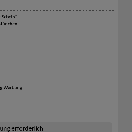
r Schein“
r München
ng Werbung
rung erforderlich