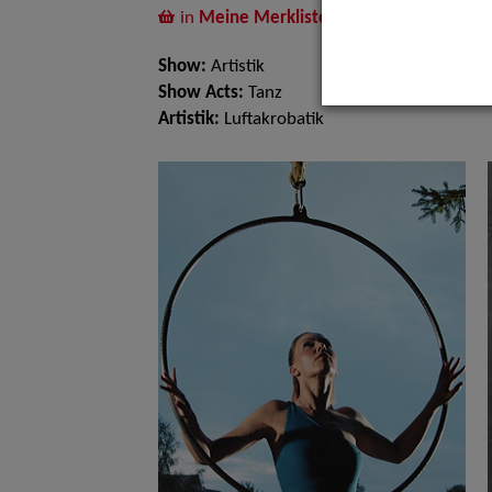
in
Meine Merkliste
legen
Show:
Artistik
Show Acts:
Tanz
Artistik:
Luftakrobatik