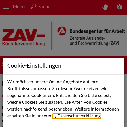
Menü
Suche
Suche nach Künstler*innen
Cookie-Einstellungen
Wir möchten unsere Online-Angebote auf Ihre
Roberto Scaffia
Bedürfnisse anpassen. Zu diesem Zweck setzen wir
sogenannte Cookies ein. Entscheiden Sie bitte selbst,
in
Meine Merkliste
legen
als PDF speichern
welche Cookies Sie zulassen. Die Arten von Cookies
Musik:
Pop, Rock & Tanzmusik
werden nachfolgend beschrieben. Weitere Informationen
Pop Rock Tanzmusik:
Alleinunterhalter, Ethno Pop
erhalten Sie in unserer
Datenschutzerklärung
.
Volksmusik Internationale Folklore:
Italien