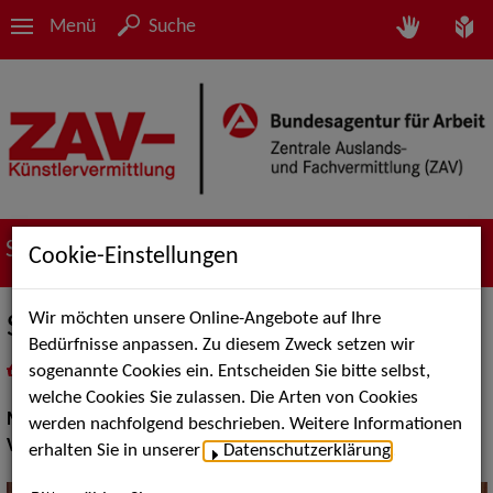
Menü
Suche
Suche nach Künstler*innen
Cookie-Einstellungen
Wir möchten unsere Online-Angebote auf Ihre
Sam & Reggae Manding Band
Bedürfnisse anpassen. Zu diesem Zweck setzen wir
sogenannte Cookies ein. Entscheiden Sie bitte selbst,
in
Meine Merkliste
legen
als PDF speichern
welche Cookies Sie zulassen. Die Arten von Cookies
Musik:
Volksmusik und Intern. Folklore
werden nachfolgend beschrieben. Weitere Informationen
Volksmusik Internationale Folklore:
Afrika
erhalten Sie in unserer
Datenschutzerklärung
.