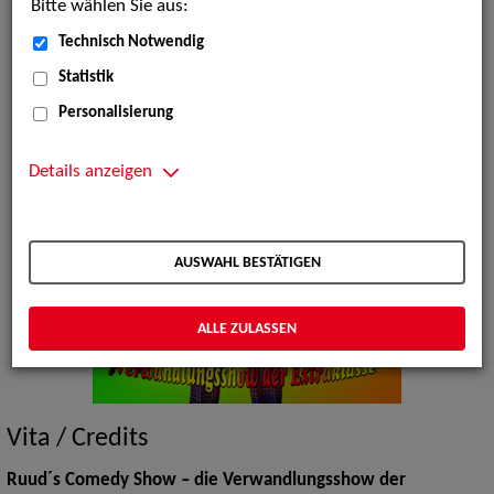
Bitte wählen Sie aus:
Technisch Notwendig
Statistik
Personalisierung
Details anzeigen
AUSWAHL BESTÄTIGEN
ALLE ZULASSEN
Vita / Credits
Ruud´s Comedy Show – die Verwandlungsshow der