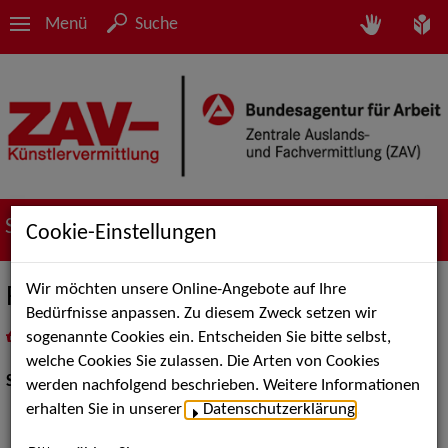
Menü
Suche
Suche nach Künstler*innen
Cookie-Einstellungen
Wir möchten unsere Online-Angebote auf Ihre
Ruud Koedooder
Bedürfnisse anpassen. Zu diesem Zweck setzen wir
sogenannte Cookies ein. Entscheiden Sie bitte selbst,
in
Meine Merkliste
legen
als PDF speichern
welche Cookies Sie zulassen. Die Arten von Cookies
Show Acts:
Parodie, Comedy
werden nachfolgend beschrieben. Weitere Informationen
erhalten Sie in unserer
Datenschutzerklärung
.