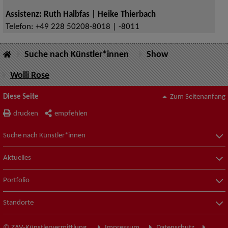
Assistenz: Ruth Halbfas | Heike Thierbach
Telefon:
+49 228 50208-8018 | -8011
Suche nach Künstler*innen
Show
Wolli Rose
Diese Seite
Zum Seitenanfang
drucken
empfehlen
Suche nach Künstler*innen
Aktuelles
Portfolio
Standorte
© ZAV-Künstlervermittlung
Impressum
Datenschutz