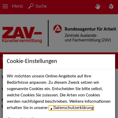
Menü
Suche
Suche nach Künstler*innen
Cookie-Einstellungen
Wir möchten unsere Online-Angebote auf Ihre
Wolli Rose
Bedürfnisse anpassen. Zu diesem Zweck setzen wir
sogenannte Cookies ein. Entscheiden Sie bitte selbst,
in
Meine Merkliste
legen
als PDF speichern
welche Cookies Sie zulassen. Die Arten von Cookies
Musik:
Pop, Rock & Tanzmusik
werden nachfolgend beschrieben. Weitere Informationen
Pop Rock Tanzmusik:
Oldies, Rock 'n' Roll & Jive
erhalten Sie in unserer
Datenschutzerklärung
.