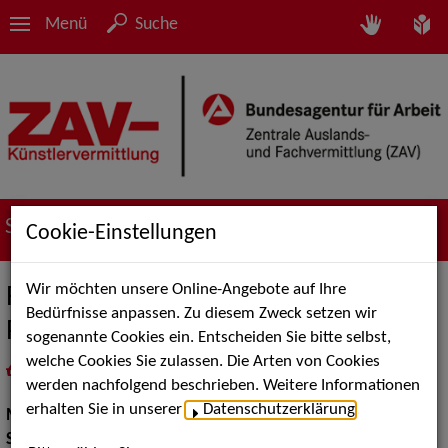
Menü
Suche
Suche nach Künstler*innen
Cookie-Einstellungen
Wir möchten unsere Online-Angebote auf Ihre
Rodscha aus Kambodscha & Tom
Bedürfnisse anpassen. Zu diesem Zweck setzen wir
Palme
sogenannte Cookies ein. Entscheiden Sie bitte selbst,
welche Cookies Sie zulassen. Die Arten von Cookies
in
Meine Merkliste
legen
als PDF speichern
werden nachfolgend beschrieben. Weitere Informationen
erhalten Sie in unserer
Datenschutzerklärung
.
Musik:
Pop, Rock & Tanzmusik, Musik für Kinder
Show:
Kinderunterhaltung