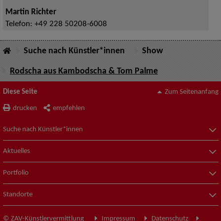
Martin Richter
Telefon:
+49 228 50208-6008
Suche nach Künstler*innen
Show
Rodscha aus Kambodscha & Tom Palme
Diese Seite
Zum Seitenanfang
drucken
empfehlen
Suche nach Künstler*innen
Aktuelles
Portfolio
Standorte
© ZAV-Künstlervermittlung
Impressum
Datenschutz