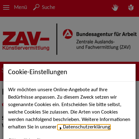
Menü
Suche
Suche nach Künstler*innen
Cookie-Einstellungen
Wir möchten unsere Online-Angebote auf Ihre
Ronny Robix - Walk-Act
Bedürfnisse anpassen. Zu diesem Zweck setzen wir
sogenannte Cookies ein. Entscheiden Sie bitte selbst,
in
Meine Merkliste
legen
als PDF speichern
welche Cookies Sie zulassen. Die Arten von Cookies
Show:
Walk Acts Animation, Artistik
werden nachfolgend beschrieben. Weitere Informationen
Walk Acts Animation:
Stelzenlauf, Walk Acts
erhalten Sie in unserer
Datenschutzerklärung
.