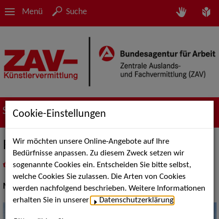
Menü
Suche
Suche nach Künstler*innen
Cookie-Einstellungen
Wir möchten unsere Online-Angebote auf Ihre
RoSi
Bedürfnisse anpassen. Zu diesem Zweck setzen wir
sogenannte Cookies ein. Entscheiden Sie bitte selbst,
in
Meine Merkliste
legen
als PDF speichern
welche Cookies Sie zulassen. Die Arten von Cookies
Musik Shows:
Chöre, Sänger / Sängerin
werden nachfolgend beschrieben. Weitere Informationen
erhalten Sie in unserer
Datenschutzerklärung
.