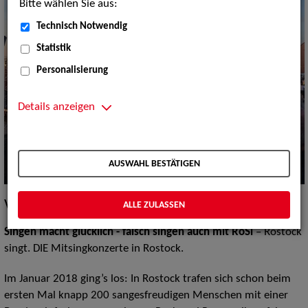
Bitte wählen Sie aus:
Technisch Notwendig
Statistik
Personalisierung
Details anzeigen
AUSWAHL BESTÄTIGEN
Vita / Credits
ALLE ZULASSEN
Singen macht glücklich - falsch singen auch mit RoSi
– Rostock
singt. DIE Mitsingkonzerte in Rostock.
Im Januar 2018 ging’s los: In Rostock trafen sich schon beim
ersten Mal knapp 200 sangesfreudigen Menschen mit einer