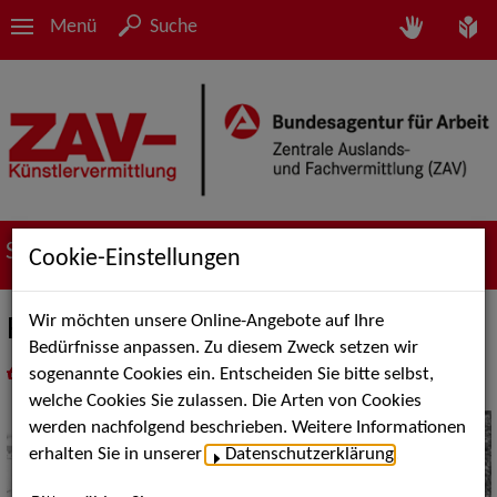
Menü
Suche
Suche nach Künstler*innen
Cookie-Einstellungen
Wir möchten unsere Online-Angebote auf Ihre
RicoArt für Kids
Bedürfnisse anpassen. Zu diesem Zweck setzen wir
sogenannte Cookies ein. Entscheiden Sie bitte selbst,
in
Meine Merkliste
legen
als PDF speichern
welche Cookies Sie zulassen. Die Arten von Cookies
werden nachfolgend beschrieben. Weitere Informationen
erhalten Sie in unserer
Datenschutzerklärung
.