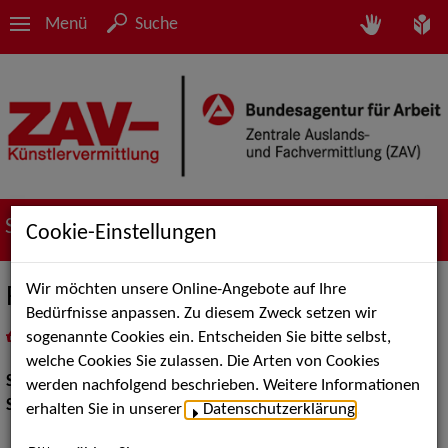
Menü
Suche
Suche nach Künstler*innen
Cookie-Einstellungen
Wir möchten unsere Online-Angebote auf Ihre
Ralph Richter
Bedürfnisse anpassen. Zu diesem Zweck setzen wir
sogenannte Cookies ein. Entscheiden Sie bitte selbst,
in
Meine Merkliste
legen
als PDF speichern
welche Cookies Sie zulassen. Die Arten von Cookies
Show:
Show Acts
werden nachfolgend beschrieben. Weitere Informationen
Show Acts:
Kabarett
erhalten Sie in unserer
Datenschutzerklärung
.