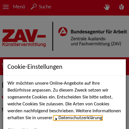
Menü
Suche
Suche nach Künstler*innen
Cookie-Einstellungen
Wir möchten unsere Online-Angebote auf Ihre
Reps Jessica
Bedürfnisse anpassen. Zu diesem Zweck setzen wir
sogenannte Cookies ein. Entscheiden Sie bitte selbst,
in
Meine Merkliste
legen
als PDF speichern
welche Cookies Sie zulassen. Die Arten von Cookies
Show Acts:
Tanz
werden nachfolgend beschrieben. Weitere Informationen
erhalten Sie in unserer
Datenschutzerklärung
.