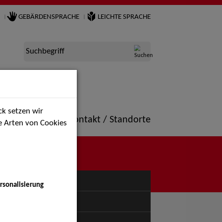
GEBÄRDENSPRACHE
LEICHTE SPRACHE
Suchbegriff
k setzen wir
ne
Portfolio
Kontakt / Standorte
ie Arten von Cookies
NÜ
rsonalisierung
uspiel - Bühne