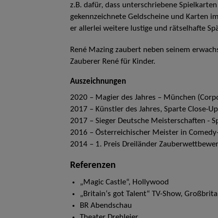
z.B. dafür, dass unterschriebene Spielkarte
gekennzeichnete Geldscheine und Karten im
er allerlei weitere lustige und rätselhafte Sp
René Mazing zaubert neben seinem erwach
Zauberer René für Kinder.
Auszeichnungen
2020 – Magier des Jahres – München (Corpo
2017 – Künstler des Jahres, Sparte Close-U
2017 – Sieger Deutsche Meisterschaften - S
2016 – Österreichischer Meister in Comedy
2014 – 1. Preis Dreiländer Zauberwettbewer
Referenzen
„Magic Castle“, Hollywood
„Britain‘s got Talent“ TV-Show, Großbrit
BR Abendschau
Theater Drehleier