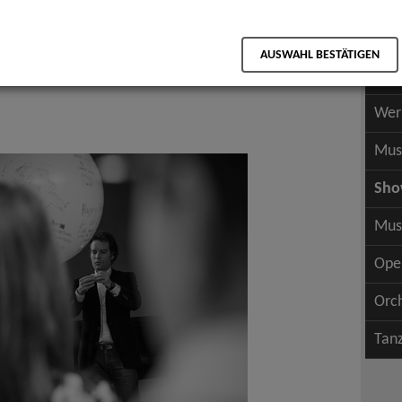
Scha
als PDF speichern
Scha
ltung
AUSWAHL BESTÄTIGEN
Wer
rei
Wer
Mus
Sh
Mus
Ope
Orc
Tan