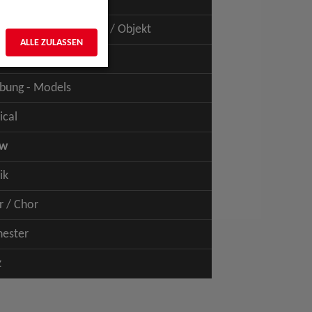
uspiel - Film / TV
uspiel - Figur / Puppe / Objekt
ALLE ZULASSEN
bung - Talents
bung - Models
ical
ow
ik
r / Chor
hester
z