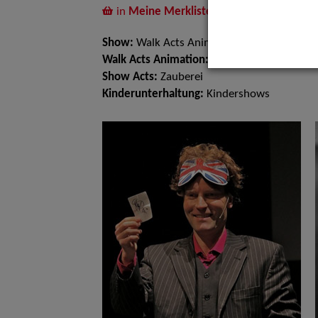
in
Meine Merkliste
legen
Show:
Walk Acts Animation, Kinderunterha
Walk Acts Animation:
Walk Acts, Tischzaube
Show Acts:
Zauberei
Kinderunterhaltung:
Kindershows