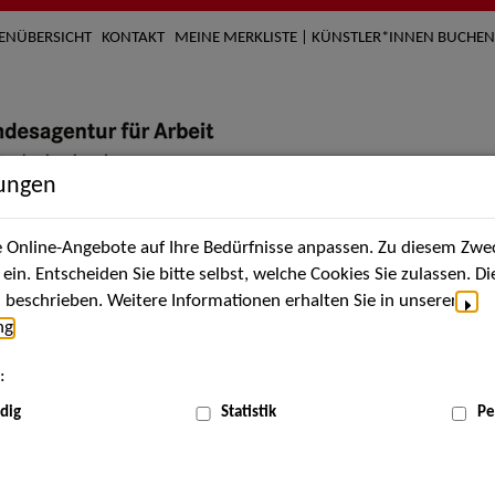
TENÜBERSICHT
KONTAKT
MEINE MERKLISTE | KÜNSTLER*INNEN BUCHEN
lungen
Online-Angebote auf Ihre Bedürfnisse anpassen. Zu diesem Zwec
nach Künstler*innen
Über uns
Aktuelles
Termi
in. Entscheiden Sie bitte selbst, welche Cookies Sie zulassen. D
beschrieben. Weitere Informationen erhalten Sie in unserer
ng
.
nnen
:
ME
dig
Statistik
Pe
Scha