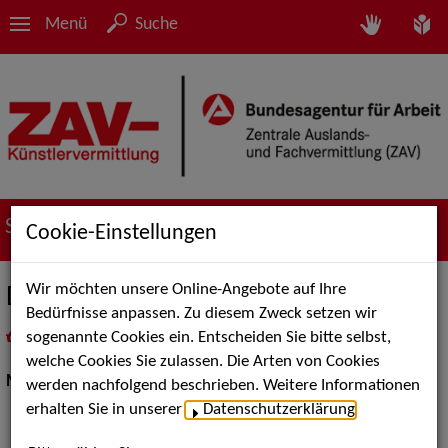
Menü
Suche
Suche nach Künstler*innen
Cookie-Einstellungen
Wir möchten unsere Online-Angebote auf Ihre
DJ René Pera
Bedürfnisse anpassen. Zu diesem Zweck setzen wir
sogenannte Cookies ein. Entscheiden Sie bitte selbst,
in
Meine Merkliste
legen
als PDF speichern
welche Cookies Sie zulassen. Die Arten von Cookies
Musik:
DJs
werden nachfolgend beschrieben. Weitere Informationen
erhalten Sie in unserer
Datenschutzerklärung
.