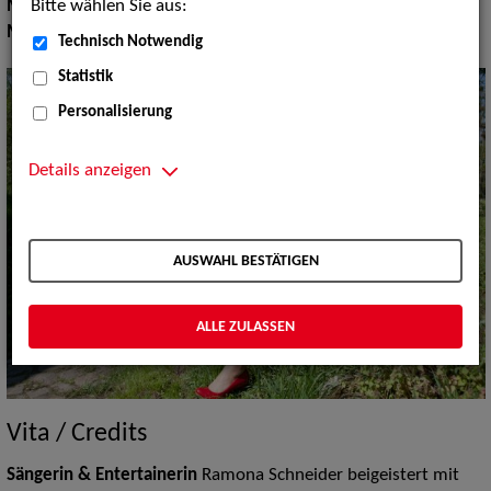
Bitte wählen Sie aus:
Moderation:
Moderator / Moderatorin
Musik Shows:
Sänger / Sängerin
Technisch Notwendig
Statistik
Personalisierung
Details anzeigen
AUSWAHL BESTÄTIGEN
ALLE ZULASSEN
Vita / Credits
Sängerin & Entertainerin
Ramona Schneider beigeistert mit