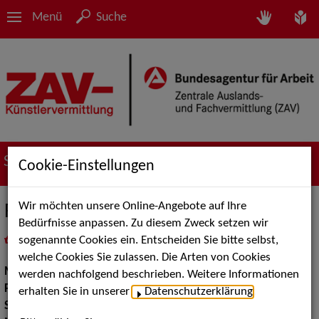
Menü
Suche
Suche nach Künstler*innen
Cookie-Einstellungen
Wir möchten unsere Online-Angebote auf Ihre
Ramona Schneider
Bedürfnisse anpassen. Zu diesem Zweck setzen wir
sogenannte Cookies ein. Entscheiden Sie bitte selbst,
in
Meine Merkliste
legen
als PDF speichern
welche Cookies Sie zulassen. Die Arten von Cookies
Musik:
Pop, Rock & Tanzmusik
werden nachfolgend beschrieben. Weitere Informationen
Pop Rock Tanzmusik:
Deutscher Pop Rock Schlager, Oldies
erhalten Sie in unserer
Datenschutzerklärung
.
Show:
Moderation, Musik Shows