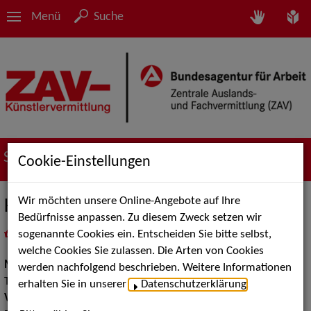
Menü
Suche
Suche nach Künstler*innen
Cookie-Einstellungen
Wir möchten unsere Online-Angebote auf Ihre
Kupazukow
Bedürfnisse anpassen. Zu diesem Zweck setzen wir
sogenannte Cookies ein. Entscheiden Sie bitte selbst,
in
Meine Merkliste
legen
als PDF speichern
welche Cookies Sie zulassen. Die Arten von Cookies
Musik:
Volksmusik und Intern. Folklore, Pop, Rock &
werden nachfolgend beschrieben. Weitere Informationen
Tanzmusik
erhalten Sie in unserer
Datenschutzerklärung
.
Volksmusik Internationale Folklore:
Russland, Sonstige