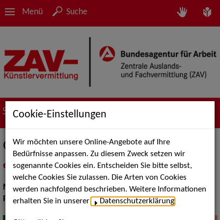
Menü
Suche
Suche nach Künstler*innen
Cookie-Einstellungen
Wir möchten unsere Online-Angebote auf Ihre
Quarteto Ideal
Bedürfnisse anpassen. Zu diesem Zweck setzen wir
sogenannte Cookies ein. Entscheiden Sie bitte selbst,
in
Meine Merkliste
legen
als PDF speichern
welche Cookies Sie zulassen. Die Arten von Cookies
Musik:
Volksmusik und Intern. Folklore
werden nachfolgend beschrieben. Weitere Informationen
Pop Rock Tanzmusik:
Latin Tanzbands
erhalten Sie in unserer
Datenschutzerklärung
.