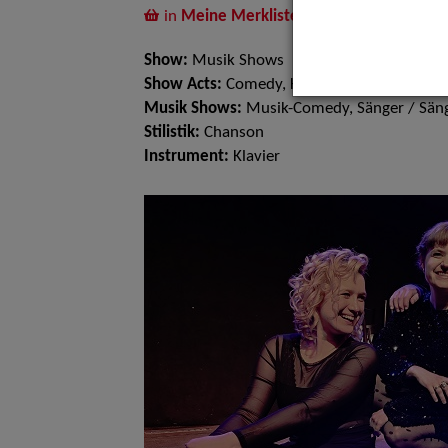
in
Meine Merkliste
legen
Show:
Musik Shows
Show Acts:
Comedy, Kabarett
Musik Shows:
Musik-Comedy, Sänger / Sän
Stilistik:
Chanson
Instrument:
Klavier