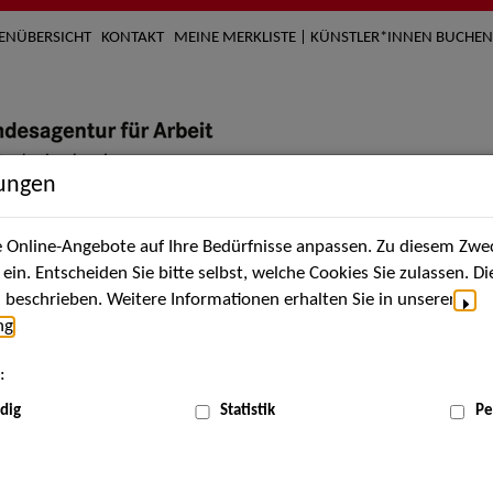
TENÜBERSICHT
KONTAKT
MEINE MERKLISTE | KÜNSTLER*INNEN BUCHEN
lungen
Online-Angebote auf Ihre Bedürfnisse anpassen. Zu diesem Zwec
nach Künstler*innen
Über uns
Aktuelles
Termi
in. Entscheiden Sie bitte selbst, welche Cookies Sie zulassen. D
beschrieben. Weitere Informationen erhalten Sie in unserer
ng
.
nnen
:
ME
dig
Statistik
Pe
Scha