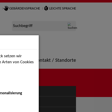
GEBÄRDENSPRACHE
LEICHTE SPRACHE
Suchbegriff
k setzen wir
ne
Portfolio
Kontakt / Standorte
ie Arten von Cookies
NÜ
rsonalisierung
uspiel - Bühne