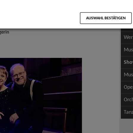
Scha
als PDF speichern
Scha
AUSWAHL BESTÄTIGEN
Wer
gerin
Wer
Mus
Sh
Mus
Ope
Orc
Tan