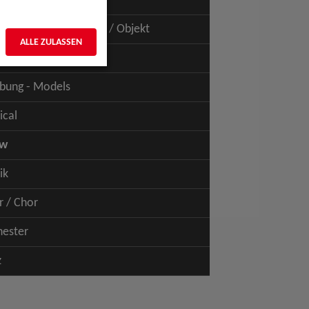
uspiel - Film / TV
uspiel - Figur / Puppe / Objekt
ALLE ZULASSEN
bung - Talents
bung - Models
ical
ow
ik
r / Chor
hester
z