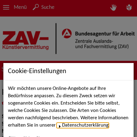
Menü
Suche
Suche nach Künstler*innen
Cookie-Einstellungen
Wir möchten unsere Online-Angebote auf Ihre
passivattraktiv
Bedürfnisse anpassen. Zu diesem Zweck setzen wir
sogenannte Cookies ein. Entscheiden Sie bitte selbst,
in
Meine Merkliste
legen
als PDF speichern
welche Cookies Sie zulassen. Die Arten von Cookies
Show:
Musik Shows
werden nachfolgend beschrieben. Weitere Informationen
Show Acts:
Comedy, Kabarett
erhalten Sie in unserer
Datenschutzerklärung
.
Musik Shows:
Musik-Comedy, Sänger / Sängerin