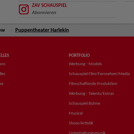
ZAV SCHAUSPIEL
Abonnieren
ow
Puppentheater Harlekin
LLES
PORTFOLIO
uns
Werbung - Models
les
Schauspiel Film/Fernsehen/Media
ne
Filmschaffende Produktion
Werbung - Talents/Extras
Schauspiel Bühne
Musical
Show/Artistik
Unterhaltungsmusik