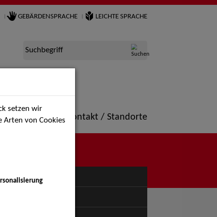
GEBÄRDENSPRACHE
LEICHTE SPRACHE
Suchbegriff
k setzen wir
ne
Portfolio
Kontakt / Standorte
ie Arten von Cookies
NÜ
rsonalisierung
uspiel - Bühne