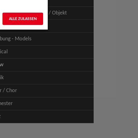
uspiel - Film / TV
uspiel - Figur / Puppe / Objekt
ALLE ZULASSEN
bung - Talents
bung - Models
ical
ow
ik
r / Chor
hester
z