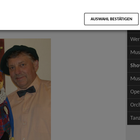
Scha
als PDF speichern
Scha
AUSWAHL BESTÄTIGEN
Wer
ater, Kindertheater
Wer
Mus
Sh
Mus
Ope
Orc
Tan