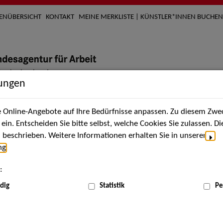
TENÜBERSICHT
KONTAKT
MEINE MERKLISTE | KÜNSTLER*INNEN BUCHEN
lungen
Online-Angebote auf Ihre Bedürfnisse anpassen. Zu diesem Zwec
nach Künstler*innen
Über uns
Aktuelles
Termi
in. Entscheiden Sie bitte selbst, welche Cookies Sie zulassen. D
beschrieben. Weitere Informationen erhalten Sie in unserer
ng
.
nnen
:
ME
dig
Statistik
Pe
Scha