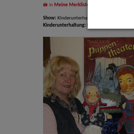
in
Meine Merkliste
legen
Show:
Kinderunterhaltung
Kinderunterhaltung:
Figuren und Puppenthe