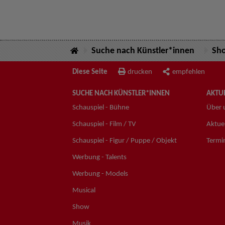
Suche nach Künstler*innen
Sh
Diese Seite
drucken
empfehlen
SUCHE NACH KÜNSTLER*INNEN
AKTUE
Schauspiel - Bühne
Über 
Schauspiel - Film / TV
Aktuel
Schauspiel - Figur / Puppe / Objekt
Termi
Werbung - Talents
Werbung - Models
Musical
Show
Musik