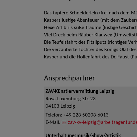
Das tapfere Schneiderlein (frei nach dem 
Kaspers lustige Abenteuer (mit dem Zauberer
Hexe Zirlibirls süße Träume (lustige Gesch
Viel Dreck beim Räuber Klauweg (Umweltst
Die Teufelsfahrt des Fitzliputz (richtiges Ve
Die verzauberte Tochter des Königs Olaf de
Kasper und die Höllenfahrt des Dr. Faust (P
Ansprechpartner
ZAV-Künstlervermittlung Leipzig
Rosa-Luxemburg-Str. 23
04103
Leipzig
Telefon:
+49 228 50208-6013
E-Mail:
zav-kv-leipzig@arbeitsagentur.d
Unterhaltungsmusik/Show/Artistik