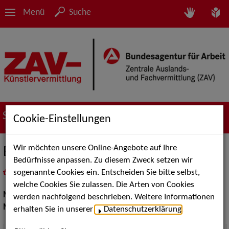
Menü
Suche
Suche nach Künstler*innen
Cookie-Einstellungen
Wir möchten unsere Online-Angebote auf Ihre
Edwina de Pooter
Bedürfnisse anpassen. Zu diesem Zweck setzen wir
sogenannte Cookies ein. Entscheiden Sie bitte selbst,
in
Meine Merkliste
legen
als PDF speichern
welche Cookies Sie zulassen. Die Arten von Cookies
Moderation:
Conferencier
werden nachfolgend beschrieben. Weitere Informationen
Musik Shows:
Sänger / Sängerin, Sonstiges
erhalten Sie in unserer
Datenschutzerklärung
.